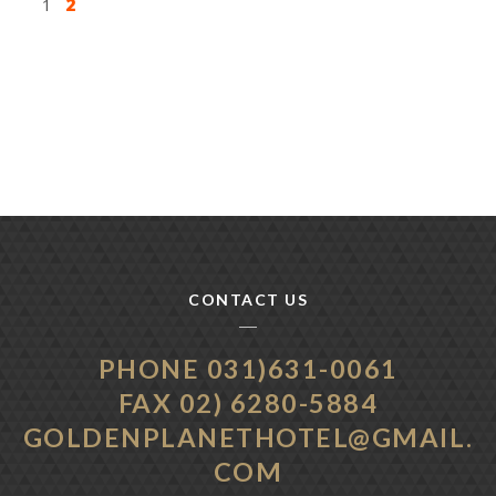
1
2
CONTACT US
PHONE 031)631-0061
FAX 02) 6280-5884
GOLDENPLANETHOTEL@GMAIL.
COM