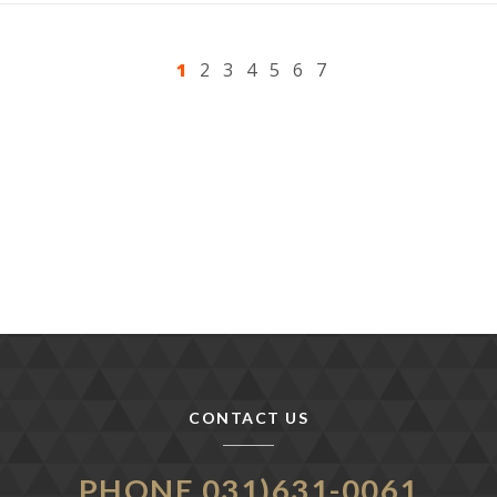
1
2
3
4
5
6
7
CONTACT US
PHONE 031)631-0061