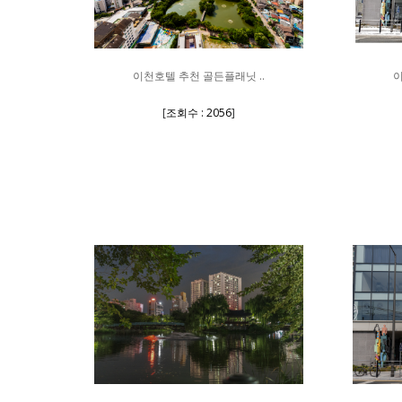
이천호텔 추천 골든플래닛 ..
이
[
조회수 : 2056
]