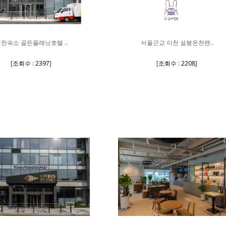
천숙소 골든플래닛호텔 ..
서울근교 이천 설봉온천랜..
[
조회수 : 2397
]
[
조회수 : 2208
]