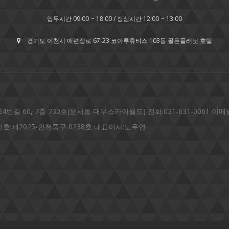
업무시간 09:00 ~ 18:00 / 점심시간 12:00 ~ 13:00
경기도 이천시 애련정로 67-23 코아루휴티스 103동 골든플래닛 호텔
0, 7층 730호(운서동 대우스카이월드) 전화:031-631-0061 이메일:gol
매번호:제2025-인천중구 0238호 대표이사:노우연