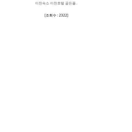
이천숙소 이천호텔 골든플..
[
조회수 : 2322
]