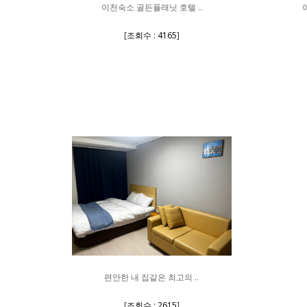
이천숙소 골든플래닛 호텔 ..
[
조회수 : 4165
]
편안한 내 집같은 최고의 ..
[
조회수 : 2615
]